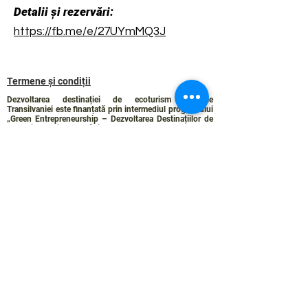
Detalii și rezervări:
https://fb.me/e/27UYmMQ3J
Termene și condiții
Dezvoltarea destinației de ecoturism Colinele
Transilvaniei este finanțată prin intermediul programului
„Green Entrepreneurship – Dezvoltarea Destinațiilor de
Ecoturism din România”, un program comun al
Romanian-American Foundation
și
Fundația pentru
Parteneriat
, susținut de
Asociația de Ecoturism din
România
.
Politica de Confidențialitate
Angajamentul de sustenabilitate
© 2024 de WPI și Colinele Transilvaniei.
Creat cu Wix.com