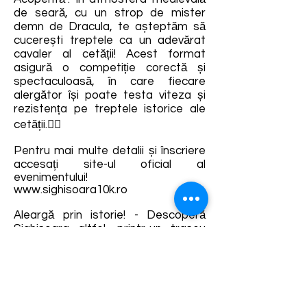
de seară, cu un strop de mister
demn de Dracula, te așteptăm să
cucerești treptele ca un adevărat
cavaler al cetății! Acest format
asigură o competiție corectă și
spectaculoasă, în care fiecare
alergător își poate testa viteza și
rezistența pe treptele istorice ale
cetății.🧛‍♂️
Pentru mai multe detalii și înscriere
accesați site-ul oficial al
evenimentului!
www.sighisoara10k.ro
Aleargă prin istorie! - Descoperă
Sighișoara altfel, printr-un traseu
vibrant printre ziduri vechi și povești
fără timp.
Detalii și rezervări:
https://fb.me/e/6TQ7MDSCb