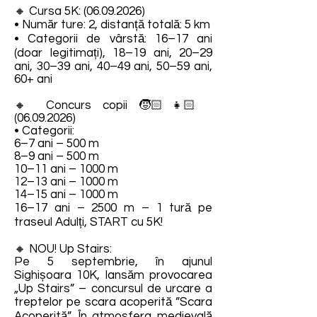
🔸 Cursa 5K:
(06.09.2026)
• Număr ture: 2, distanță totală: 5 km
• Categorii de vârstă: 16–17 ani
(doar legitimați), 18–19 ani, 20–29
ani, 30–39 ani, 40–49 ani, 50–59 ani,
60+ ani
🔸 Concurs copii 🧒🏻👧🏻
(06.09.2026)
• Categorii:
6–7 ani – 500 m
8–9 ani – 500 m
10–11 ani – 1000 m
12–13 ani – 1000 m
14–15 ani – 1000 m
16–17 ani – 2500 m – 1 tură pe
traseul Adulți, START cu 5K!
🔸 NOU! Up Stairs:
Pe 5 septembrie, în ajunul
Sighișoara 10K, lansăm provocarea
„Up Stairs” – concursul de urcare a
treptelor pe scara acoperită ”Scara
Acoperită”. În atmosfera medievală