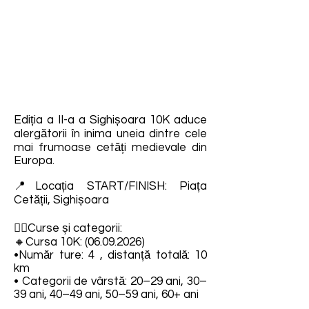
Ediția a II-a a Sighișoara 10K aduce
alergătorii în inima uneia dintre cele
mai frumoase cetăți medievale din
Europa.
📍Locația START/FINISH: Piața
Cetății, Sighișoara
🏃‍♂️Curse și categorii:
🔸Cursa 10K:
(06.09.2026)
•Număr ture: 4 , distanță totală: 10
km
• Categorii de vârstă: 20–29 ani, 30–
39 ani, 40–49 ani, 50–59 ani, 60+ ani