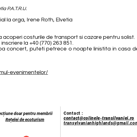
ia P.A.T.R.U.
ial la orga, Irene Roth, Elvetia
a acoperi costurile de transport si cazare pentru solist.
nscriere la +40 (770) 263 851.
a concert, puteti petrece o noapte linistita in casa de
amul-evenimentelor/
Contact :
ecțiune doar pentru membrii
contact@colinele-transilvaniei.ro
Rețelei de ecoturism
transylvanianhighlands@gmail.co