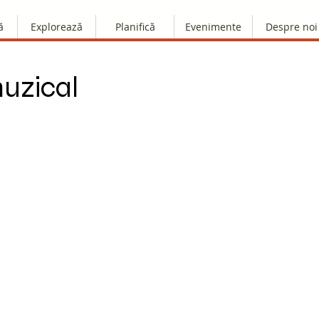
ă
Explorează
Planifică
Evenimente
Despre noi
muzical