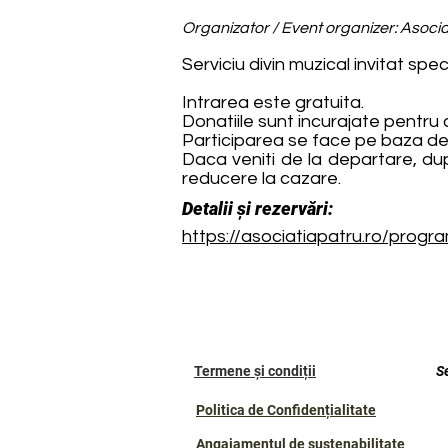
Organizator / Event organizer: Asociat
Serviciu divin muzical invitat spec
Intrarea este gratuita.
Donatiile sunt incurajate pentru 
Participarea se face pe baza de i
Daca veniti de la departare, dup
reducere la cazare.
Detalii și rezervări:
https://asociatiapatru.ro/progr
Termene și condiții
S
Politica de Confidențialitate
Angajamentul de sustenabilitate