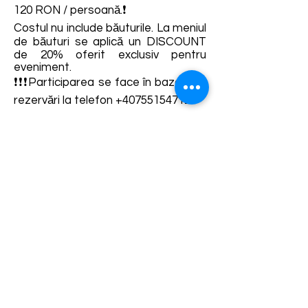
120 RON / persoană.❗
Costul nu include băuturile. La meniul
de băuturi se aplică un DISCOUNT
de 20% oferit exclusiv pentru
eveniment.
❗❗❗Participarea se face în baza unei
rezervări la telefon
+40755154712
Detalii și rezervări:
https://fb.me/e/1nYFuNn0k
Termene și condiții
Dezvoltarea destinației de ecoturism Colinele
Transilvaniei este finanțată prin intermediul programului
„Green Entrepreneurship – Dezvoltarea Destinațiilor de
Ecoturism din România”, un program comun al
Romanian-American Foundation
și
Fundația pentru
Parteneriat
, susținut de
Asociația de Ecoturism din
România
.