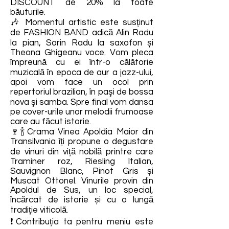
DISCOUNT de 20% la toate
băuturile.
🎶 Momentul artistic este susținut
de FASHION BAND adică Alin Radu
la pian, Sorin Radu la saxofon și
Theona Ghigeanu voce. Vom pleca
împreună cu ei într-o călătorie
muzicală în epoca de aur a jazz-ului,
apoi vom face un ocol prin
repertoriul brazilian, în paşi de bossa
nova şi samba. Spre final vom dansa
pe cover-urile unor melodii frumoase
care au făcut istorie.
🍷🍾Crama Vinea Apoldia Maior din
Transilvania îți propune o degustare
de vinuri din viță nobilă printre care
Traminer roz, Riesling Italian,
Sauvignon Blanc, Pinot Gris și
Muscat Ottonel. Vinurile provin din
Apoldul de Sus, un loc special,
încărcat de istorie și cu o lungă
tradiție viticolă.
❗Contribuția ta pentru meniu este