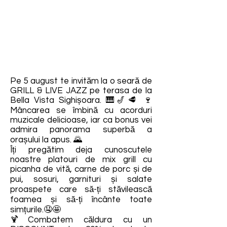
Pe 5 august te invităm la o seară de
GRILL & LIVE JAZZ pe terasa de la
Bella Vista Sighișoara. 🎹🎷🥩 🍷
Mâncarea se îmbină cu acorduri
muzicale delicioase, iar ca bonus vei
admira panorama superbă a
orașului la apus. 🌄
Îți pregătim deja cunoscutele
noastre platouri de mix grill cu
picanha de vită, carne de porc și de
pui, sosuri, garnituri și salate
proaspete care să-ți stăvilească
foamea și să-ți încânte toate
simțurile.🤤🤩
🍹Combatem căldura cu un