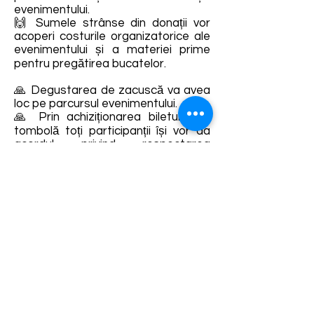
evenimentului.
🙌 Sumele strânse din donații vor
acoperi costurile organizatorice ale
evenimentului și a materiei prime
pentru pregătirea bucatelor.
🙏 Degustarea de zacuscă va avea
loc pe parcursul evenimentului.
🙏 Prin achiziționarea biletului de
tombolă toți participanții își vor da
acordul privind respectarea
regulamentului locației, regulile
GDPR și consimțământul pentru
realizarea de materiale foto – video
de promovare în social-media, atât
pentru adulți cât și pentru copii.
Va așteptam cu mult drag!!! 🤗
Detalii și rezervări:
https://www.facebook.com/Vecinat
atea-Femeilor-din-Saschiz-
1925774544315011/