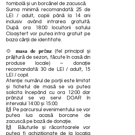
tombolă și un borcănel de zacuscă.
Suma minimă recomandată: 25 de
LEI / adult, copiii până la 14 ani
inclusiv având intrarea gratuită.
După ora 18:00 locuitorii satului
Cloașterf vor putea intra gratuit pe
baza cărții de identitate.
🍲 𝐦𝐚𝐬𝐚 𝐝𝐞 𝐩𝐫â𝐧𝐳 (fel principal și
prăjitură de sezon, făcute în casă din
produse locale) – donație
recomandată: 30 de LEI / adult, 15
LEI / copil.
Atenție: numărul de porții este limitat
și tichetul de masă se va putea
solicita începând cu ora 12:00 dar
prânzul se va servi DOAR în
intervalul 14:00 și 15:00.
🙌 Pe parcursul evenimentului se vor
putea lua acasă borcane de
zacuscă pe bază de donație.
🙌 Băuturile și răcoritoarele vor
putea fi achiziționate de la locația