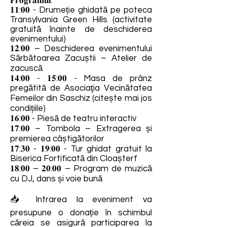
𝐏𝐫𝐨𝐠𝐫𝐚𝐦𝐮𝐥:
𝟏𝟏:𝟎𝟎 - Drumeție ghidată pe poteca
Transylvania Green Hills (activitate
gratuită înainte de deschiderea
evenimentului)
𝟏𝟐:𝟎𝟎 – Deschiderea evenimentului
Sărbătoarea Zacuștii – Atelier de
zacuscă
𝟏𝟒:𝟎𝟎 - 𝟏𝟓:𝟎𝟎 - Masa de prânz
pregătită de Asociaţia Vecinătatea
Femeilor din Saschiz (citește mai jos
condițiile)
𝟏𝟔:𝟎𝟎 - Piesă de teatru interactiv
𝟏𝟕:𝟎𝟎 – Tombola – Extragerea și
premierea câștigătorilor
𝟏𝟕:𝟑𝟎 - 𝟏𝟗:𝟎𝟎 - Tur ghidat gratuit la
Biserica Fortificată din Cloașterf
𝟏𝟖:𝟎𝟎 – 𝟐𝟎:𝟎𝟎 – Program de muzică
cu DJ, dans și voie bună
📥 Intrarea la eveniment va
presupune o donație în schimbul
căreia se asigură participarea la