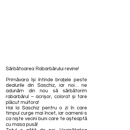
Sărbătoarea Rabarbărului revine!
Primăvara își întinde brațele peste
dealurile din Saschiz, iar noi… ne
adunăm din nou să sărbătorim
rabarbărul – acrișor, colorat și tare
plăcut multora!
Hai la Saschiz pentru o zi în care
timpul curge mai încet, iar oamenii-s
ca niște vecini buni care te așteaptă
cu masa pusă!