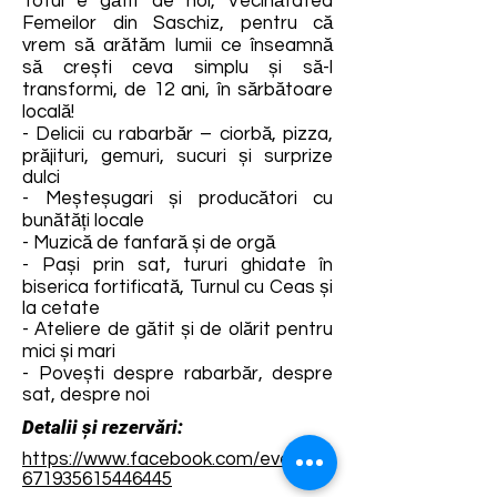
Totul e gătit de noi, Vecinătatea
Femeilor din Saschiz, pentru că
vrem să arătăm lumii ce înseamnă
să crești ceva simplu și să-l
transformi, de 12 ani, în sărbătoare
locală!
- Delicii cu rabarbăr – ciorbă, pizza,
prăjituri, gemuri, sucuri și surprize
dulci
- Meșteșugari și producători cu
bunătăți locale
- Muzică de fanfară și de orgă
- Pași prin sat, tururi ghidate în
biserica fortificată, Turnul cu Ceas și
la cetate
- Ateliere de gătit și de olărit pentru
mici și mari
- Povești despre rabarbăr, despre
sat, despre noi
Detalii și rezervări:
https://www.facebook.com/events/
671935615446445