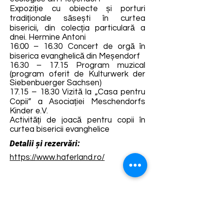
Expoziție cu obiecte și porturi
tradiționale săsești în curtea
bisericii, din colecția particulară a
dnei. Hermine Antoni
16:00 – 16.30 Concert de orgă în
biserica evanghelică din Meșendorf
16.30 – 17.15 Program muzical
(program oferit de Kulturwerk der
Siebenbuerger Sachsen)
17.15 – 18.30 Vizită la „Casa pentru
Copii” a Asociației Meschendorfs
Kinder e.V.
Activități de joacă pentru copii în
curtea bisericii evanghelice
Detalii și rezervări:
https://www.haferland.ro/
Termene și condiții
Dezvoltarea destinației de ecoturism Colinele
Transilvaniei este finanțată prin intermediul programului