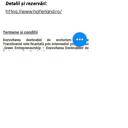
Detalii și rezervări:
https://www.haferland.ro/
Termene și condiții
Dezvoltarea destinației de ecoturism Colinele
Transilvaniei este finanțată prin intermediul programului
„Green Entrepreneurship – Dezvoltarea Destinațiilor de
Ecoturism din România”, un program comun al
Romanian-American Foundation
și
Fundația pentru
Parteneriat
, susținut de
Asociația de Ecoturism din
România
.
Politica de Confidențialitate
Angajamentul de sustenabilitate
© 2024 de WPI și Colinele Transilvaniei.
Creat cu Wix.com