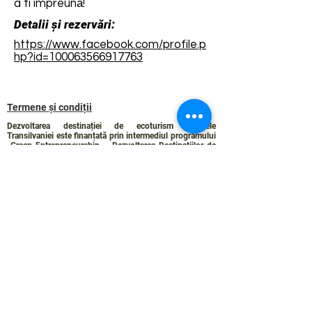
a fi împreună!
Detalii și rezervări:
https://www.facebook.com/profile.p
hp?id=100063566917763
Termene și condiții
Dezvoltarea destinației de ecoturism Colinele
Transilvaniei este finanțată prin intermediul programului
„Green Entrepreneurship – Dezvoltarea Destinațiilor de
Ecoturism din România”, un program comun al
Romanian-American Foundation
și
Fundația pentru
Parteneriat
, susținut de
Asociația de Ecoturism din
România
.
Politica de Confidențialitate
Angajamentul de sustenabilitate