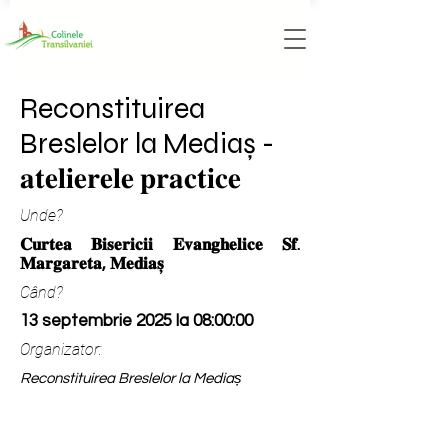
Reconstituirea
Breslelor la Mediaș -
𝐚𝐭𝐞𝐥𝐢𝐞𝐫𝐞𝐥𝐞 𝐩𝐫𝐚𝐜𝐭𝐢𝐜𝐞
Unde?
𝐂𝐮𝐫𝐭𝐞𝐚 𝐁𝐢𝐬𝐞𝐫𝐢𝐜𝐢𝐢 𝐄𝐯𝐚𝐧𝐠𝐡𝐞𝐥𝐢𝐜𝐞 𝐒𝐟.
𝐌𝐚𝐫𝐠𝐚𝐫𝐞𝐭𝐚, 𝐌𝐞𝐝𝐢𝐚𝐬̦
Când?
13 septembrie 2025 la 08:00:00
Organizator:
Reconstituirea Breslelor la Mediaș