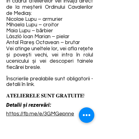
În cadrul atelierelor vei învăța direct
de la meșterii Ordinului Cavalerilor
de Mediaș:
Nicolae Lupu – armurier
Mihaela Lupu – croitor
Maia Lupu – bărbier
László Ioan Marian – pielar
Antal Rareș Octavean – brutar
Vei atinge uneltele lor, vei afla rețete
și povești vechi, vei intra în rolul
ucenicului și vei descoperi tainele
fiecărei bresle.
Înscrierile prealabile sunt obligatorii -
detalii în link.
𝐀𝐓𝐄𝐋𝐈𝐄𝐑𝐄𝐋𝐄 𝐒𝐔𝐍𝐓 𝐆𝐑𝐀𝐓𝐔𝐈𝐓𝐄!
Detalii și rezervări:
https://fb.me/e/3GMGepnne
Termene și condiții