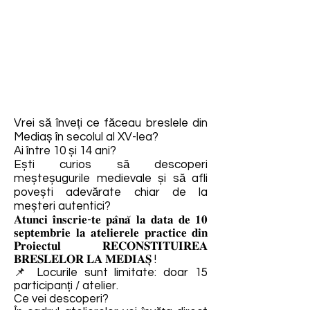
Vrei să înveți ce făceau breslele din
Mediaș în secolul al XV-lea?
Ai între 10 și 14 ani?
Ești curios să descoperi
meșteșugurile medievale și să afli
povești adevărate chiar de la
meșteri autentici?
𝐀𝐭𝐮𝐧𝐜𝐢 𝐢̂𝐧𝐬𝐜𝐫𝐢𝐞-𝐭𝐞 𝐩𝐚̂𝐧𝐚̆ 𝐥𝐚 𝐝𝐚𝐭𝐚 𝐝𝐞 𝟏𝟎
𝐬𝐞𝐩𝐭𝐞𝐦𝐛𝐫𝐢𝐞 𝐥𝐚 𝐚𝐭𝐞𝐥𝐢𝐞𝐫𝐞𝐥𝐞 𝐩𝐫𝐚𝐜𝐭𝐢𝐜𝐞 𝐝𝐢𝐧
𝐏𝐫𝐨𝐢𝐞𝐜𝐭𝐮𝐥 𝐑𝐄𝐂𝐎𝐍𝐒𝐓𝐈𝐓𝐔𝐈𝐑𝐄𝐀
𝐁𝐑𝐄𝐒𝐋𝐄𝐋𝐎𝐑 𝐋𝐀 𝐌𝐄𝐃𝐈𝐀𝐒̦ !
📌 Locurile sunt limitate: doar 15
participanți / atelier.
Ce vei descoperi?