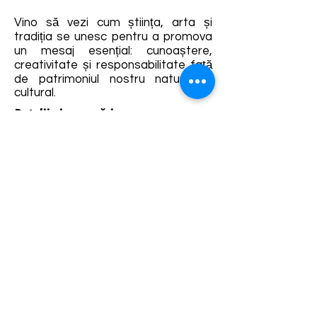
Vino să vezi cum știința, arta și
tradiția se unesc pentru a promova
un mesaj esențial: cunoaștere,
creativitate și responsabilitate față
de patrimoniul nostru natural și
cultural.
Detalii și rezervări:
https://fb.me/e/9b5EAY32O
Termene și condiții
Dezvoltarea destinației de ecoturism Colinele
Transilvaniei este finanțată prin intermediul programului
„Green Entrepreneurship – Dezvoltarea Destinațiilor de
Ecoturism din România”, un program comun al
Romanian-American Foundation
și
Fundația pentru
Parteneriat
, susținut de
Asociația de Ecoturism din
România
.