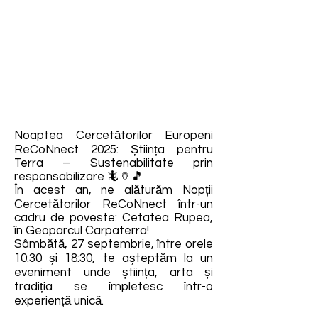
Noaptea Cercetătorilor Europeni
ReCoNnect 2025: Știința pentru
Terra – Sustenabilitate prin
responsabilizare 🦎🏺🎵
În acest an, ne alăturăm Nopții
Cercetătorilor ReCoNnect într-un
cadru de poveste: Cetatea Rupea,
în Geoparcul Carpaterra!
Sâmbătă, 27 septembrie, între orele
10:30 și 18:30, te așteptăm la un
eveniment unde știința, arta și
tradiția se împletesc într-o
experiență unică.