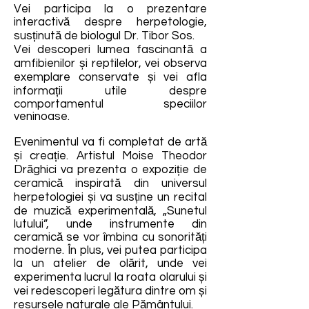
Vei participa la o prezentare
interactivă despre herpetologie,
susținută de biologul Dr. Tibor Sos.
Vei descoperi lumea fascinantă a
amfibienilor și reptilelor, vei observa
exemplare conservate și vei afla
informații utile despre
comportamentul speciilor
veninoase.
Evenimentul va fi completat de artă
și creație. Artistul Moise Theodor
Drăghici va prezenta o expoziție de
ceramică inspirată din universul
herpetologiei și va susține un recital
de muzică experimentală, „Sunetul
lutului”, unde instrumente din
ceramică se vor îmbina cu sonorități
moderne. În plus, vei putea participa
la un atelier de olărit, unde vei
experimenta lucrul la roata olarului și
vei redescoperi legătura dintre om și
resursele naturale ale Pământului.