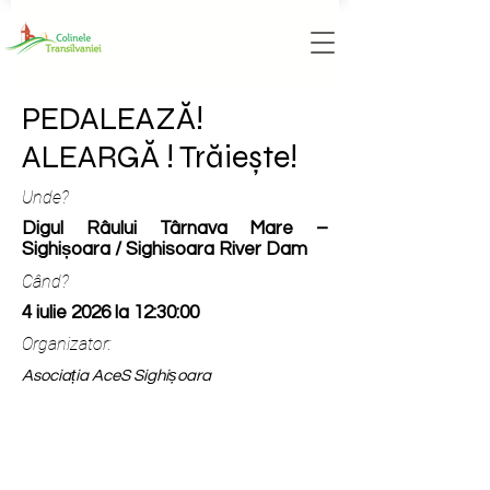
PEDALEAZĂ!
ALEARGĂ ! Trăiește!
Unde?
Digul Râului Târnava Mare –
Sighișoara / Sighisoara River Dam
Când?
4 iulie 2026 la 12:30:00
Organizator:
Asociația AceS Sighișoara