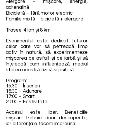
Alergare – mișcare, energie,
adrenalină
Bicicletă – fără motor electric
Familie mixtă – bicicletă + alergare
Trasee: 4 km și 8 km
Evenimentul este dedicat tuturor
celor care vor să petreacă timp
activ în natură, să experimenteze
mișcarea pe asfalt și pe iarbă și să
înțeleagă cum influențează mediul
starea noastră fizică și psihică.
Program:
15:30 – Înscrieri
16:30 – Adunare
17:00 – Start
20:00 – Festivitate
Accesul este liber. Beneficiile
mișcării trebuie doar descoperite,
iar diferența o facem împreună.