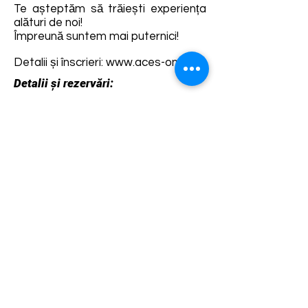
Te așteptăm să trăiești experiența
alături de noi!
Împreună suntem mai puternici!
Detalii și înscrieri:
www.aces-ong.ro
Detalii și rezervări:
https://www.facebook.com/Asociati
eCiclismEcologieSighisoara
Termene și condiții
Dezvoltarea destinației de ecoturism Colinele
Transilvaniei este finanțată prin intermediul programului
„Green Entrepreneurship – Dezvoltarea Destinațiilor de
Ecoturism din România”, un program comun al
Romanian-American Foundation
și
Fundația pentru
Parteneriat
, susținut de
Asociația de Ecoturism din
România
.