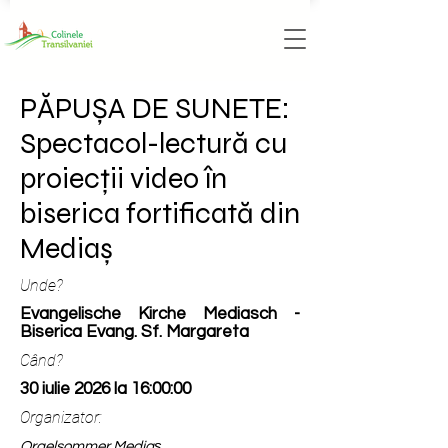
PĂPUȘA DE SUNETE:
Spectacol-lectură cu
proiecții video în
biserica fortificată din
Mediaș
Unde?
Evangelische Kirche Mediasch -
Biserica Evang. Sf. Margareta
Când?
30 iulie 2026 la 16:00:00
Organizator:
Orgelsommer Mediaş