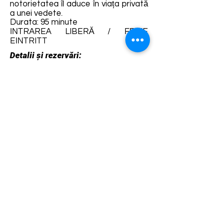
notorietatea îl aduce în viața privată
a unei vedete.
Durata: 95 minute
INTRAREA LIBERĂ / FREIE
EINTRITT
Detalii și rezervări:
https://fb.me/e/6dK0WYq2s
Termene și condiții
Dezvoltarea destinației de ecoturism Colinele
Transilvaniei este finanțată prin intermediul programului
„Green Entrepreneurship – Dezvoltarea Destinațiilor de
Ecoturism din România”, un program comun al
Romanian-American Foundation
și
Fundația pentru
Parteneriat
, susținut de
Asociația de Ecoturism din
România
.