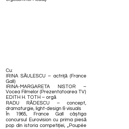
Cu:
IRINA SĂULESCU – actriță (France
Gall)
IRINA-MARGARETA NISTOR –
Vocea Filmelor (Prezentatoarea TV)
EDITH H. TOTH – orgă
RADU RĂDESCU – concept,
dramaturgie, light-design & visuals
În 1965, France Gall câștiga
concursul Eurovision cu prima piesă
pop din istoria competiției, „Poupée