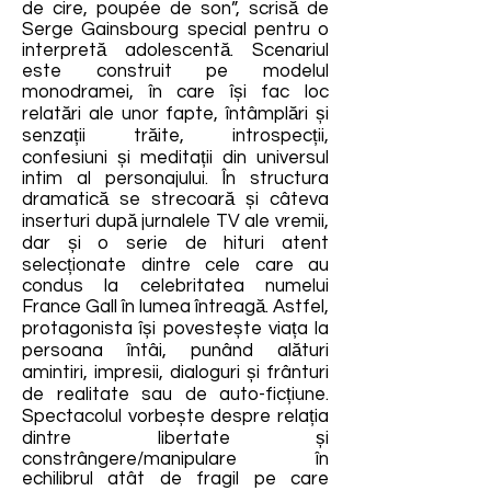
de cire, poupée de son”, scrisă de
Serge Gainsbourg special pentru o
interpretă adolescentă. Scenariul
este construit pe modelul
monodramei, în care își fac loc
relatări ale unor fapte, întâmplări și
senzații trăite, introspecții,
confesiuni și meditații din universul
intim al personajului. În structura
dramatică se strecoară și câteva
inserturi după jurnalele TV ale vremii,
dar și o serie de hituri atent
selecționate dintre cele care au
condus la celebritatea numelui
France Gall în lumea întreagă. Astfel,
protagonista își povestește viața la
persoana întâi, punând alături
amintiri, impresii, dialoguri și frânturi
de realitate sau de auto-ficțiune.
Spectacolul vorbește despre relația
dintre libertate și
constrângere/manipulare în
echilibrul atât de fragil pe care