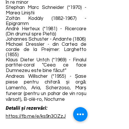
în re minor
Stephan Marc Schneider (*1970) -
Marea Liniștii
Zoltán Kodály
(1882-1967)
-
Epigramm
André Herteux (*1981) - Ricercare
(Din drumul spre Pietà)
Johannes Schuster - Andante (1806)
Michael Dressler - din Cartea de
corale de la Prejmer: Larghetto
(1855)
Klaus Dieter Untch (*1969) - Finalul
partitei-coral "Ceea ce face
Dumnezeu este bine făcut"
Andreas Willscher (*1955) - Șase
piese pentru chitară și orgă:
Lamento, Aria, Scherzoso, Marș
funerar (pentru un pahar de vin roșu
vărsat), B-olè-ro, Nocturne
Detalii și rezervări:
https://fb.me/e/ks9n3OZzJ