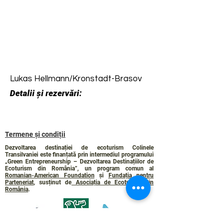
Lukas Hellmann/Kronstadt-Brasov
Detalii și rezervări:
Termene și condiții
Dezvoltarea destinației de ecoturism Colinele
Transilvaniei este finanțată prin intermediul programului
„Green Entrepreneurship – Dezvoltarea Destinațiilor de
Ecoturism din România”, un program comun al
Romanian-American Foundation
și
Fundația pentru
Parteneriat
, susținut de
Asociația de Ecoturism din
România
.