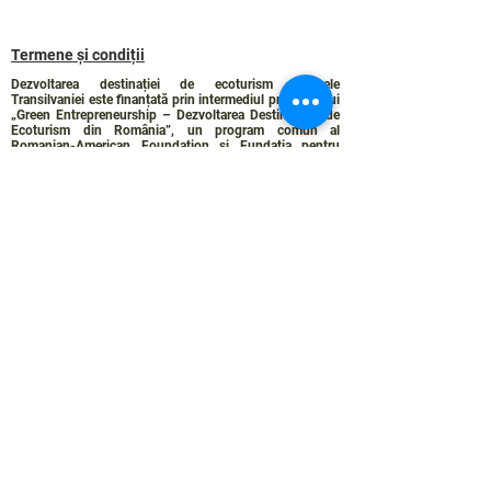
Termene și condiții
Dezvoltarea destinației de ecoturism Colinele
Transilvaniei este finanțată prin intermediul programului
„Green Entrepreneurship – Dezvoltarea Destinațiilor de
Ecoturism din România”, un program comun al
Romanian-American Foundation
și
Fundația pentru
Parteneriat
, susținut de
Asociația de Ecoturism din
România
.
Politica de Confidențialitate
Angajamentul de sustenabilitate
© 2024 de WPI și Colinele Transilvaniei.
Creat cu Wix.com
Contact :
contact@colinele-transilvaniei.ro
transylvanianhighlands@gmail.com