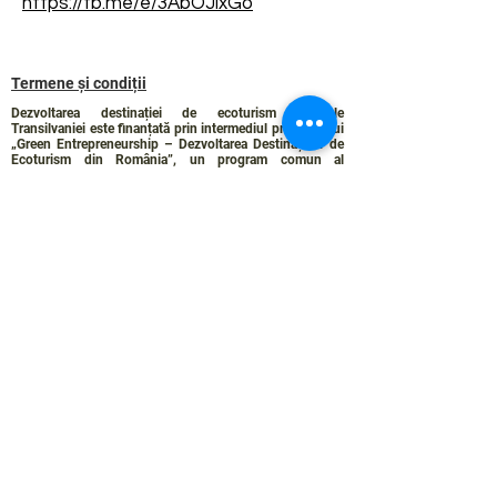
https://fb.me/e/3AbOJixGo
Termene și condiții
Dezvoltarea destinației de ecoturism Colinele
Transilvaniei este finanțată prin intermediul programului
„Green Entrepreneurship – Dezvoltarea Destinațiilor de
Ecoturism din România”, un program comun al
Romanian-American Foundation
și
Fundația pentru
Parteneriat
, susținut de
Asociația de Ecoturism din
România
.
Politica de Confidențialitate
Angajamentul de sustenabilitate
© 2024 de WPI și Colinele Transilvaniei.
Creat cu Wix.com
Contact :
contact@colinele-transilvaniei.ro