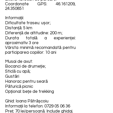
Coordonate GPS:
46.161209
,
24.350851
Informații:
Dificultate traseu: ușor;
Distanță: 5 km
Diferență de altitudine: 200 m;
Durata totală a experienței:
aproximativ 3 ore
Vârsta minimă recomandată pentru
participarea copiilor: 10 ani
Musai de avut:
Bocanci de drumeție;
Sticlă cu apă;
Gustări
Hanorac pentru seară
Păturică picnic
Opțional: bețe de trekking
Ghid: Ioana Pătrășcoiu
Informații la telefon:
0729 05 06 36
Preț: 70 lei/persoană. Include ghidaj.