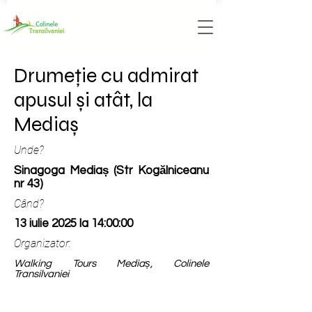
Drumeție cu admirat
apusul și atât, la
Mediaș
Unde?
Sinagoga Mediaș (Str Kogălniceanu
nr 43)
Când?
13 iulie 2025 la 14:00:00
Organizator:
Walking Tours Mediaș, Colinele
Transilvaniei