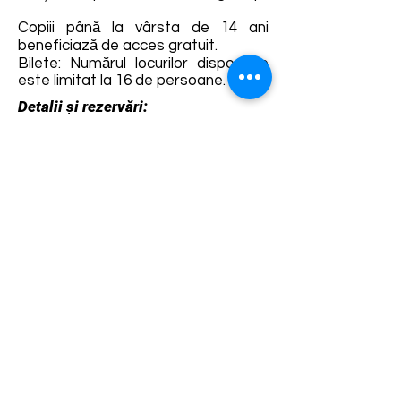
Copiii până la vârsta de 14 ani
beneficiază de acces gratuit.
Bilete: Numărul locurilor disponibile
este limitat la 16 de persoane.
Detalii și rezervări:
https://fb.me/e/5S0PjtKrw
Termene și condiții
Dezvoltarea destinației de ecoturism Colinele
Transilvaniei este finanțată prin intermediul programului
„Green Entrepreneurship – Dezvoltarea Destinațiilor de
Ecoturism din România”, un program comun al
Romanian-American Foundation
și
Fundația pentru
Parteneriat
, susținut de
Asociația de Ecoturism din
România
.