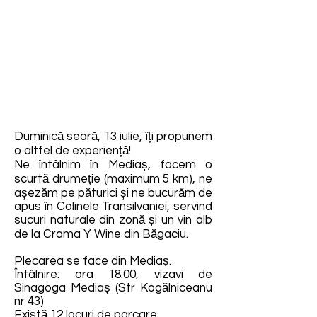
Duminică seară, 13 iulie, îți propunem
o altfel de experiență!
Ne întâlnim în Mediaș, facem o
scurtă drumeție (maximum 5 km), ne
așezăm pe păturici și ne bucurăm de
apus în Colinele Transilvaniei, servind
sucuri naturale din zonă și un vin alb
de la Crama Y Wine din Băgaciu.
Plecarea se face din Mediaș.
Întâlnire: ora 18:00, vizavi de
Sinagoga Mediaș (Str Kogălniceanu
nr 43)
Există 12 locuri de parcare.