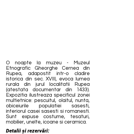
O noapte la muzeu - Muzeul
Etnografic Gheorghe Cernea din
Rupea, adapostit intr-o cladire
istorica din sec. XVIII, evoca lumea
rurala din jurul localitatii Rupea
(atestata documentar din 1433).
Expozitia ilustreaza specificul zonei
multietnice: pescuitul, olaitul, nunta,
obiceiurile populatiei sasesti,
interiorul casei sasesti si romanesti.
Sunt expuse costume, tesaturi,
mobilier, unelte, icoane si ceramica.
Detalii și rezervări: