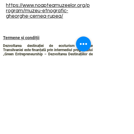
https://www.noapteamuzeelor.org/p
rogram/muzeu-etnografic-
gheorghe-cernea-rupea/
Termene și condiții
Dezvoltarea destinației de ecoturism Colinele
Transilvaniei este finanțată prin intermediul programului
„Green Entrepreneurship – Dezvoltarea Destinațiilor de
Ecoturism din România”, un program comun al
Romanian-American Foundation
și
Fundația pentru
Parteneriat
, susținut de
Asociația de Ecoturism din
România
.
Politica de Confidențialitate
Angajamentul de sustenabilitate
© 2024 de WPI și Colinele Transilvaniei.
Creat cu Wix.com