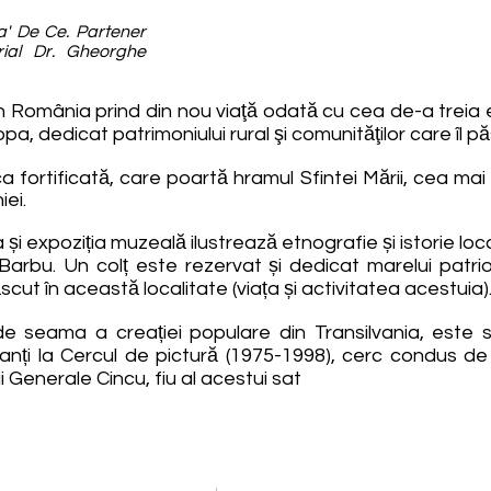
a' De Ce. Partener
rial Dr. Gheorghe
 România prind din nou viaţă odată cu cea de-a treia ed
pa, dedicat patrimoniului rural şi comunităţilor care îl pă
ica fortificată, care poartă hramul Sfintei Mării, cea ma
iei.
i expoziția muzeală ilustrează etnografie și istorie loc
Barbu. Un colț este rezervat și dedicat marelui patri
t în această localitate (viața și activitatea acestuia)
de seama a creației populare din Transilvania, este s
panți la Cercul de pictură (1975-1998), cerc condus de
i Generale Cincu, fiu al acestui sat