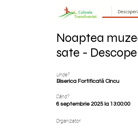
Descoper
Noaptea muzee
sate - Descope
Unde?
Biserica Fortificată Cincu
Când?
6 septembrie 2025 la 13:00:00
Organizator: