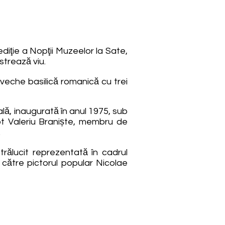
iţie a Nopţii Muzeelor la Sate,
strează viu.
i veche basilică romanică cu trei
ală, inaugurată în anul 1975, sub
ot Valeriu Braniște, membru de
.
trălucit reprezentată în cadrul
 către pictorul popular Nicolae