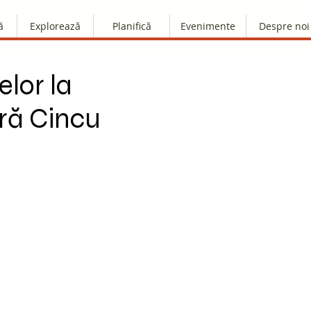
ă
Explorează
Planifică
Evenimente
Despre noi
lor la
ră Cincu