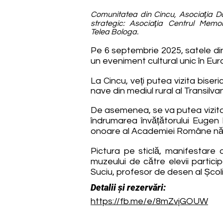
Comunitatea din Cincu, Asociaţia D
strategic: Asociaţia Centrul Memo
Telea Bologa.
Pe 6 septembrie 2025, satele din
un eveniment cultural unic în Euro
La Cincu, veți putea vizita biser
nave din mediul rural al Transilvan
De asemenea, se va putea vizita ș
îndrumarea învățătorului Eugen 
onoare al Academiei Române născu
Pictura pe sticlă, manifestare 
muzeului de către elevii partici
Suciu, profesor de desen al Școli
Detalii și rezervări:
https://fb.me/e/8mZvjGOUW