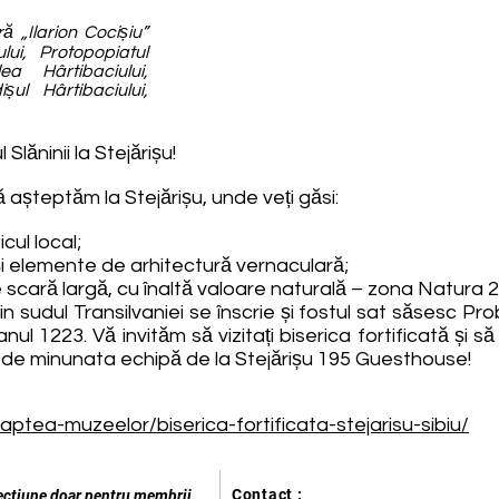
 „Ilarion Cocișiu”
lui, Protopopiatul
a Hârtibaciului,
șul Hârtibaciului,
Slăninii la Stejărișu!
așteptăm la Stejărișu, unde veți găsi:
cul local;
și elemente de arhitectură vernaculară;
 scară largă, cu înaltă valoare naturală – zona Natura 
 din sudul Transilvaniei se înscrie și fostul sat săsesc Pr
ul 1223. Vă invităm să vizitați biserica fortificată și să 
 de minunata echipă de la Stejărișu 195 Guesthouse!
ptea-muzeelor/biserica-fortificata-stejarisu-sibiu/
Contact :
ecțiune doar pentru membrii