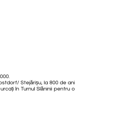
2000.
obstdorf/ Stejărișu, la 800 de ani
urcați în Turnul Slăninii pentru o