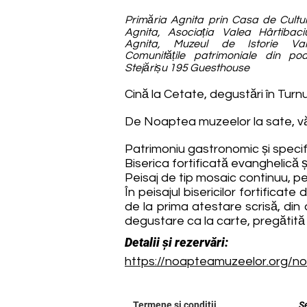
Primăria Agnita prin Casa de Cultură
Agnita, Asociația Valea Hârtibaciu
Agnita, Muzeul de Istorie Vale
Comunitățile patrimoniale din podi
Stejărișu 195 Guesthouse
Cină la Cetate, degustări în Turnul 
De Noaptea muzeelor la sate, vă 
Patrimoniu gastronomic și specifi
Biserica fortificată evanghelică 
Peisaj de tip mosaic continuu, pe
În peisajul bisericilor fortificate
de la prima atestare scrisă, din an
degustare ca la carte, pregătită
Detalii și rezervări:
https://noapteamuzeelor.org/noa
Termene și condiții
S