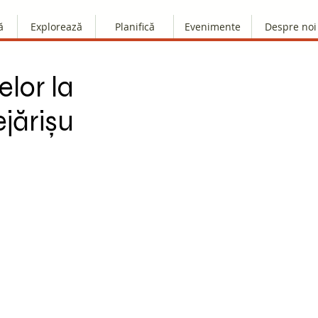
ă
Explorează
Planifică
Evenimente
Despre noi
lor la
ejărișu