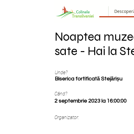
Descoper
Noaptea muzee
sate - Hai la St
Unde?
Biserica fortificată Stejărișu
Când?
2 septembrie 2023 la 16:00:00
Organizator: