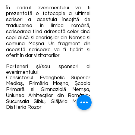
În cadrul evenimentului va fi
prezentată o fotocopie a ultimei
scrisori a acestuia însoțită de
traducerea în limba română,
scrisoarea fiind adresată celor cinci
copii ai săi și enoriașilor din Nemșa și
comuna Moșna. Un fragment din
această scrisoare va fi tipărit și
oferit în dar vizitatorilor.
Parteneri și/sau sponsori ai
evenimentului:
Consistoriul Evanghelic Superior
Mediaș, Primăria Moșna, Școala
Primară si Gimnazială Nemșa,
Uniunea Arhitecților din România-
Sucursala Sibiu, Glăjăria Mediaș,
Distileria Rozor
Parteneri media ai evenimentului:
TVR Cultural, Radio Guerrilla
Detalii și rezervări: