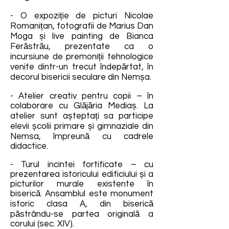
- O expoziție de picturi Nicolae
Romanițan, fotografii de Marius Dan
Moga și live painting de Bianca
Ferăstrău, prezentate ca o
incursiune de premoniții tehnologice
venite dintr-un trecut îndepărtat, în
decorul bisericii seculare din Nemșa.
- Atelier creativ pentru copii – în
colaborare cu Glăjăria Mediaș. La
atelier sunt așteptați sa participe
elevii școlii primare și gimnaziale din
Nemsa, împreună cu cadrele
didactice.
- Turul incintei fortificate – cu
prezentarea istoricului edificiului și a
picturilor murale existente în
biserică. Ansamblul este monument
istoric clasa A, din biserică
păstrându-se partea originală a
corului (sec. XIV).