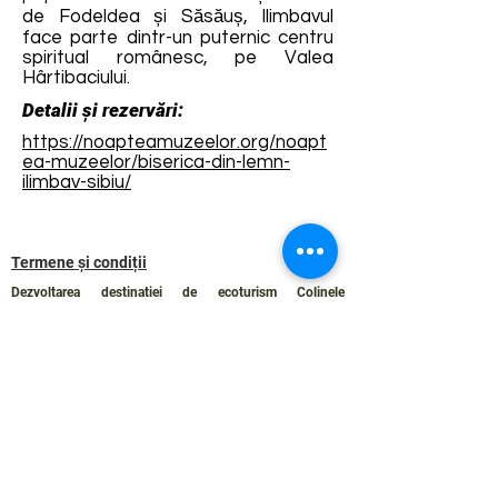
de Fodeldea și Săsăuș, Ilimbavul
face parte dintr-un puternic centru
spiritual românesc, pe Valea
Hârtibaciului.
Detalii și rezervări:
https://noapteamuzeelor.org/noapt
ea-muzeelor/biserica-din-lemn-
ilimbav-sibiu/
Termene și condiții
Dezvoltarea destinației de ecoturism Colinele
Transilvaniei este finanțată prin intermediul programului
„Green Entrepreneurship – Dezvoltarea Destinațiilor de
Ecoturism din România”, un program comun al
Romanian-American Foundation
și
Fundația pentru
Parteneriat
, susținut de
Asociația de Ecoturism din
România
.