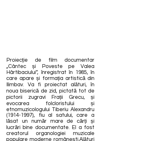
Proiecție de film documentar
„Cântec și Poveste pe Valea
Hârtibaciului”, înregistrat în 1985, în
care apare și formația artistică din
Ilimbav. Va fi proiectat alături, în
noua biserică de zid, pictată tot de
pictorii zugravi Frații Grecu, și
evocarea folcloristului și
etnomuzicologului Tiberiu Alexandru
(1914-1997)
, fiu al satului, care a
lăsat un număr mare de cărți și
lucrări bine documentate. El a fost
creatorul organologiei muzicale
populare moderne românești.Alături