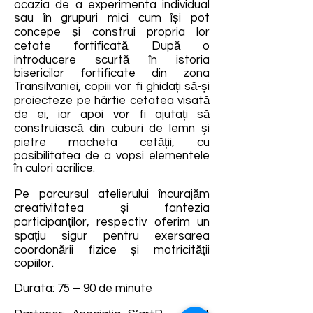
ocazia de a experimenta individual
sau în grupuri mici cum își pot
concepe și construi propria lor
cetate fortificată. După o
introducere scurtă în istoria
bisericilor fortificate din zona
Transilvaniei, copiii vor fi ghidați să-și
proiecteze pe hârtie cetatea visată
de ei, iar apoi vor fi ajutați să
construiască din cuburi de lemn și
pietre macheta cetății, cu
posibilitatea de a vopsi elementele
în culori acrilice.
Pe parcursul atelierului încurajăm
creativitatea și fantezia
participanților, respectiv oferim un
spațiu sigur pentru exersarea
coordonării fizice și motricității
copiilor.
Durata: 75 – 90 de minute