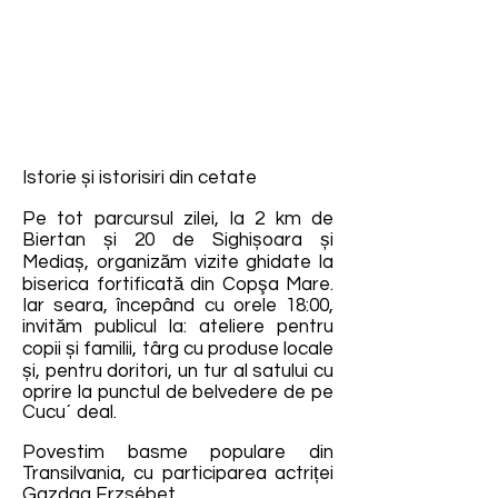
Istorie și istorisiri din cetate
Pe tot parcursul zilei, la 2 km de
Biertan și 20 de Sighișoara și
Mediaș, organizăm vizite ghidate la
biserica fortificată din Copşa Mare.
Iar seara, începând cu orele 18:00,
invităm publicul la: ateliere pentru
copii și familii, târg cu produse locale
și, pentru doritori, un tur al satului cu
oprire la punctul de belvedere de pe
Cucu´ deal.
Povestim basme populare din
Transilvania, cu participarea actriței
Gazdag Erzsébet