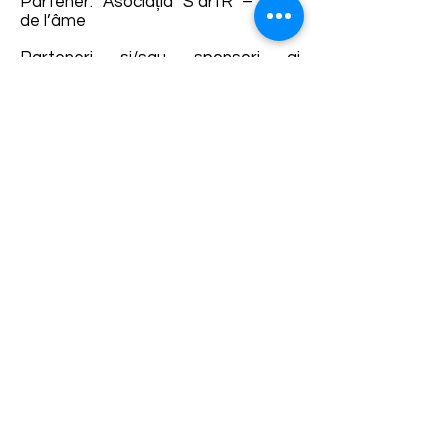
Partener: Asociația S’artR – vient
de l’âme
Parteneri și/sau sponsori ai
evenimentului:
Pro Groß Kopisch e.V., Asociația
S’artR – vient de l’âme, Copşa Mare
122
Detalii și rezervări:
https://noapteamuzeelor.org/noapt
ea-muzeelor/biserica-fortificata-
copsa-mare-sibiu/
Termene și condiții
Dezvoltarea destinației de ecoturism Colinele
Transilvaniei este finanțată prin intermediul programului
„Green Entrepreneurship – Dezvoltarea Destinațiilor de
Ecoturism din România”, un program comun al
Romanian-American Foundation
și
Fundația pentru
Parteneriat
, susținut de
Asociația de Ecoturism din
România
.