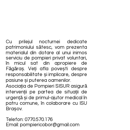
Cu prilejul nocturnei dedicate
patrimoniului sătesc, vom prezenta
materialul din dotare al unui inimos
serviciu de pompieri privat voluntari,
în micul sat din apropiere de
Făgăraș. Veți afla povești despre
responsabilitate și implicare, despre
pasiune și puterea oamenilor.
Asociația de Pompieri SISUR asigură
intervenții pe partea de situații de
urgență și de primul-ajutor medical în
patru comune, în colaborare cu ISU
Brașov.
Telefon:
0770.570.176
Email:
pompiericobor@gmail.com