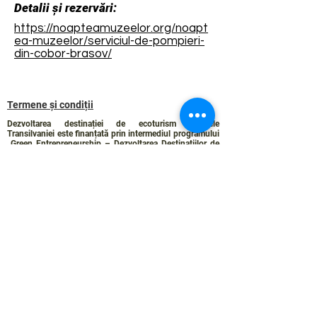
Detalii și rezervări:
https://noapteamuzeelor.org/noapt
ea-muzeelor/serviciul-de-pompieri-
din-cobor-brasov/
Termene și condiții
Dezvoltarea destinației de ecoturism Colinele
Transilvaniei este finanțată prin intermediul programului
„Green Entrepreneurship – Dezvoltarea Destinațiilor de
Ecoturism din România”, un program comun al
Romanian-American Foundation
și
Fundația pentru
Parteneriat
, susținut de
Asociația de Ecoturism din
România
.
Politica de Confidențialitate
Angajamentul de sustenabilitate