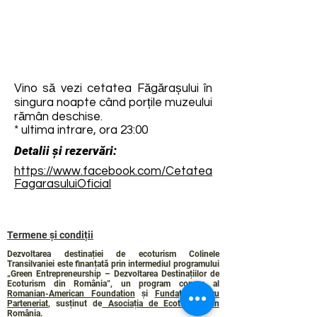
Vino să vezi cetatea Făgărașului în
singura noapte când porțile muzeului
rămân deschise.
* ultima intrare, ora 23:00
Detalii și rezervări:
https://www.facebook.com/Cetatea
FagarasuluiOficial
Termene și condiții
Dezvoltarea destinației de ecoturism Colinele
Transilvaniei este finanțată prin intermediul programului
„Green Entrepreneurship – Dezvoltarea Destinațiilor de
Ecoturism din România”, un program comun al
Romanian-American Foundation
și
Fundația pentru
Parteneriat
, susținut de
Asociația de Ecoturism din
România
.