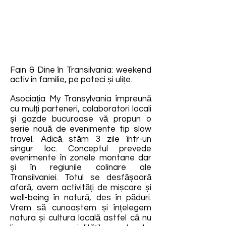
Fain & Dine în Transilvania: weekend
activ în familie, pe poteci și ulițe.
Asociația My Transylvania împreună
cu mulți parteneri, colaboratori locali
și gazde bucuroase vă propun o
serie nouă de evenimente tip slow
travel. Adică stăm 3 zile într-un
singur loc. Conceptul prevede
evenimente în zonele montane dar
și în regiunile colinare ale
Transilvaniei. Totul se desfășoară
afară, avem activități de mișcare și
well-being în natură, des în păduri.
Vrem să cunoaștem și înțelegem
natura și cultura locală astfel că nu