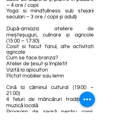
– 4 ore / copii
Yoga si mindfullness sub stejarii
seculari – 3 ore / copii și adulți
După-amiaza: ateliere de
meșteșuguri, culinare și agricole
(15:00 – 17:30)
Cosit si facut fanul, alte activitati
agricole
Cum se face branza?
Atelier de țesut și împletit
Vizită la apicultori
Pictat mobilier sau lemn
Cină la căminul cultural (19:00 –
21:00)
4 feluri de mâncăruri tradiționale,
muzică locală
Program de seară pentru copii,
seară de citit povești
Detalii și rezervări:
https://eat-