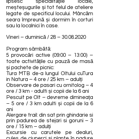
lipsesc specialitățile locale,
meșteșugurile și tot felul de ateliere
legate de specificul locului. Mâncăm
seara împreună și dormim în corturi
sau la localnici în case.
Vineri – duminică / 28 –
30.08.2020
Program sâmbătă:
5 provocări active (09:00 – 13:00) –
toate activitățile cu pauză de masă
și pachete de picnic:
Tura MTB de-a lungul Oltului cuTura
in Natura – 4 ore / 25 km – adulți
Observare de pasari cu ornitolog – 4
ore / 3 km - adulti și copii de la 6 ani
Pescuit pe Olt – devreme dimineața
– 5 ore / 3 km adulti și copii de la 6
ani
Alergare trail: din sat prin ghindarie si
prin padurea de stejari si goruni – 3
ore / 15 km – adulți
Excursie cu carutele pe dealuri,
cules de ciuperci și plante în padure