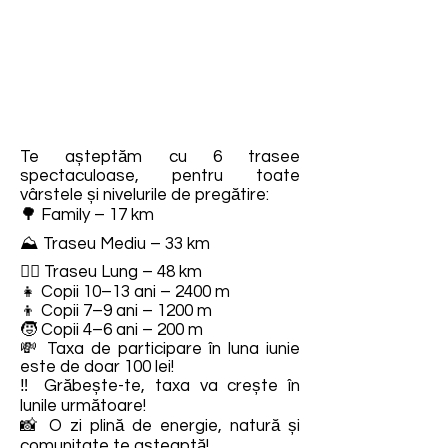
Te așteptăm cu 6 trasee
spectaculoase, pentru toate
vârstele și nivelurile de pregătire:
🌳 Family – 17 km
⛰️ Traseu Mediu – 33 km
🚵‍♂️ Traseu Lung – 48 km
👧 Copii 10–13 ani – 2400 m
👦 Copii 7–9 ani – 1200 m
🧒 Copii 4–6 ani – 200 m
💸 Taxa de participare în luna iunie
este de doar 100 lei!
‼️ Grăbește-te, taxa va crește în
lunile următoare!
📸 O zi plină de energie, natură și
comunitate te așteaptă!