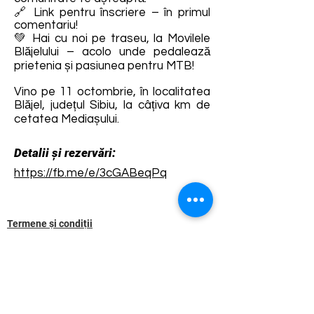
🔗 Link pentru înscriere – în primul
comentariu!
💚 Hai cu noi pe traseu, la Movilele
Blăjelului – acolo unde pedalează
prietenia și pasiunea pentru MTB!
Vino pe 11 octombrie, în localitatea
Blăjel, județul Sibiu, la câțiva km de
cetatea Mediașului.
Detalii și rezervări:
https://fb.me/e/3cGABeqPq
Termene și condiții
Dezvoltarea destinației de ecoturism Colinele
Transilvaniei este finanțată prin intermediul programului
„Green Entrepreneurship – Dezvoltarea Destinațiilor de
Ecoturism din România”, un program comun al
Romanian-American Foundation
și
Fundația pentru
Parteneriat
, susținut de
Asociația de Ecoturism din
România
.