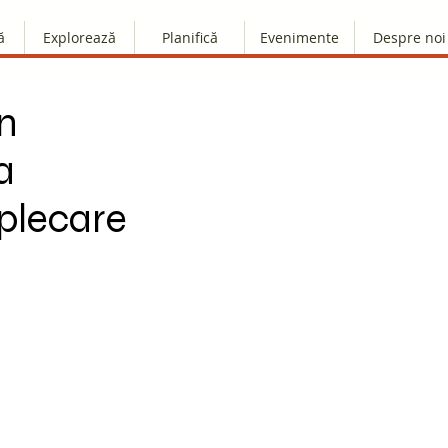
ă
Explorează
Planifică
Evenimente
Despre noi
în
a
 plecare