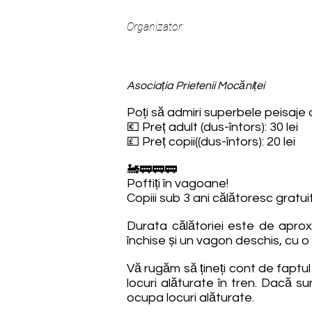
Organizator:
Asociația Prietenii Mocăniței
Poți să admiri superbele peisaje d
💶 Preț adult (dus-întors): 30 lei
💷 Preț copii((dus-întors): 20 lei
🚂🚃🚃🚃
Poftiți în vagoane!
Copiii sub 3 ani călătoresc gratuit
Durata călătoriei este de aprox
închise și un vagon deschis, cu o
Vă rugăm să țineți cont de faptu
locuri alăturate în tren. Dacă s
ocupa locuri alăturate.