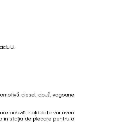
ciului.
ocomotivă diesel, două vagoane
e achiziționați bilete vor avea
p în stația de plecare pentru a