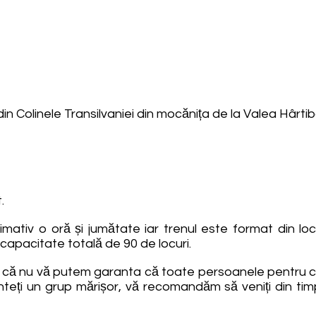
in Colinele Transilvaniei din mocănița de la Valea Hârtiba
.
imativ o oră și jumătate iar trenul este format din l
 capacitate totală de 90 de locuri.
l că nu vă putem garanta că toate persoanele pentru car
unteți un grup mărișor, vă recomandăm să veniți din tim