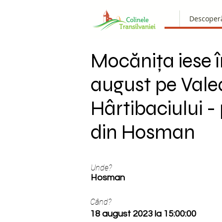
Descoper
Mocănița iese 
august pe Vale
Hârtibaciului -
din Hosman
Unde?
Hosman
Când?
18 august 2023 la 15:00:00