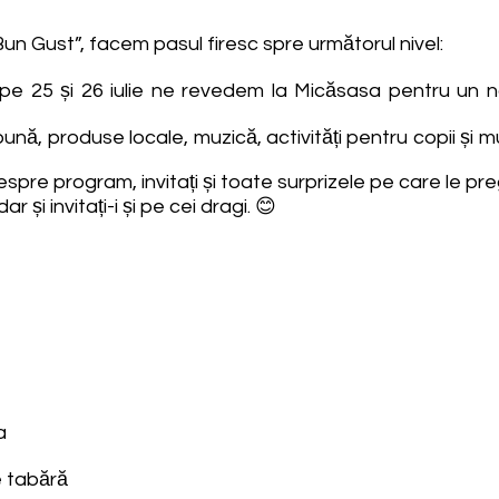
Bun Gust”, facem pasul firesc spre următorul nivel:
e 25 și 26 iulie ne revedem la Micăsasa pentru un
nă, produse locale, muzică, activități pentru copii și
espre program, invitați și toate surprizele pe care le pre
 și invitați-i și pe cei dragi. 😊
a
e tabără