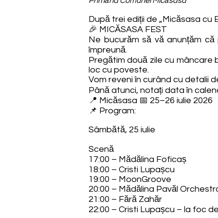
Primăria Comunei Micăsasa
După trei ediții de „Micăsasa cu 
🎉 MICĂSASA FEST
Ne bucurăm să vă anunțăm că p
împreună.
Pregătim două zile cu mâncare bu
loc cu poveste.
Vom reveni în curând cu detalii d
Până atunci, notați data în calendar
📍 Micăsasa 📅 25–26 iulie 2026
📌 Program:
Sâmbătă, 25 iulie
Scenă
17:00 – Mădălina Foficaș
18:00 – Cristi Lupașcu
19:00 – MoonGroove
20:00 – Mădălina Pavăl Orchestr
21:00 – Fără Zahăr
22:00 – Cristi Lupașcu – la foc d