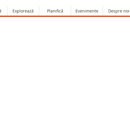
ă
Explorează
Planifică
Evenimente
Despre noi