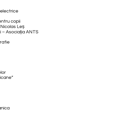
 electrice
entru copii
u Nicolas Leș
ii – Asociația ANTS
rafie
lor
ricane”
anica