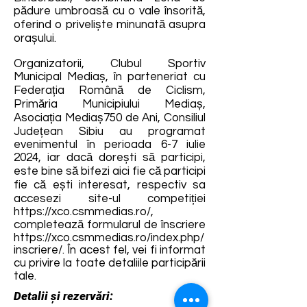
pădure umbroasă cu o vale însorită,
oferind o priveliște minunată asupra
orașului.
Organizatorii, Clubul Sportiv
Municipal Mediaș, în parteneriat cu
Federația Română de Ciclism,
Primăria Municipiului Mediaș,
Asociația Mediaș750 de Ani, Consiliul
Județean Sibiu au programat
evenimentul în perioada 6-7 iulie
2024, iar dacă dorești să participi,
este bine să bifezi aici fie că participi
fie că ești interesat, respectiv sa
accesezi site-ul competiției
https://xco.csmmedias.ro/,
completează formularul de înscriere
https://xco.csmmedias.ro/index.php/
inscriere/.
În acest fel, vei fi informat
cu privire la toate detaliile participării
tale.
Detalii și rezervări: