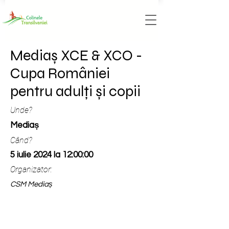
Mediaș XCE & XCO -
Cupa României
pentru adulți și copii
Unde?
Mediaș
Când?
5 iulie 2024 la 12:00:00
Organizator:
CSM Mediaș