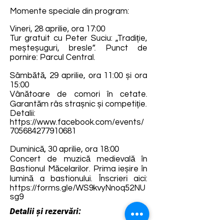
Momente speciale din program:
Vineri, 28 aprilie, ora 17:00
Tur gratuit cu Peter Suciu: „Tradiție,
meșteșuguri, bresle”. Punct de
pornire: Parcul Central.
Sâmbătă, 29 aprilie, ora 11:00 și ora
15:00
Vânătoare de comori în cetate.
Garantăm râs strașnic și competiție.
Detalii:
https://www.facebook.com/events/
705684277910681
Duminică, 30 aprilie, ora 18:00
Concert de muzică medievală în
Bastionul Măcelarilor. Prima ieșire în
lumină a bastionului. Înscrieri aici:
https://forms.gle/WS9kvyNnoq52NU
sg9
Detalii și rezervări: