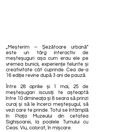
„Meșterim – Șezătoare urbană”
este un târg interactiv de
meșteșuguri așa cum erau ele pe
vremea bunicii, experiențe felurite și
creativitate cât cuprinde. Cea de-a
16 ediție revine după 3 ani de pauză.
Între 28 aprilie și 1 mai, 25 de
meșteșugari iscusiți te așteaptă
între 10 dimineața și 8 seara să prinzi
curaj și să le încerci meșteșugul, să
vezi care te prinde. Totul se întâmplă
în Piața Muzeului din cetatea
Sighișoarei, la poalele Turnului cu
Ceas. Viu, colorat, în mișcare.