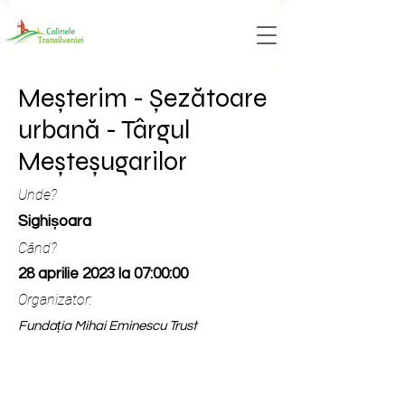
Meșterim - Șezătoare
urbană - Târgul
Meșteșugarilor
Unde?
Sighișoara
Când?
28 aprilie 2023 la 07:00:00
Organizator:
Fundația Mihai Eminescu Trust