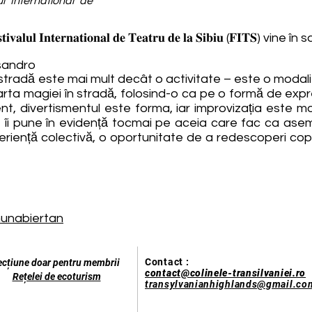
l International de
𝐥 𝐈𝐧𝐭𝐞𝐫𝐧𝐚𝐭𝐢𝐨𝐧𝐚𝐥 𝐝𝐞 𝐓𝐞𝐚𝐭𝐫𝐮 𝐝𝐞 𝐥𝐚 𝐒𝐢𝐛𝐢𝐮 (𝐅𝐈𝐓𝐒)
sandro
stradă este mai mult decât o activitate – este o modal
 arta magiei în stradă, folosind-o ca pe o formă de expr
t, divertismentul este forma, iar improvizația este mod
, îi pune în evidență tocmai pe aceia care fac ca as
eriență colectivă, o oportunitate de a redescoperi copil
unabiertan
Contact :
ecțiune doar pentru membrii
contact@colinele-transilvaniei.ro
Rețelei de ecoturism
transylvanianhighlands@gmail.co