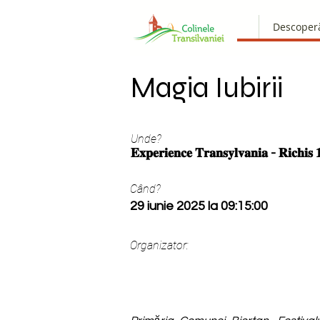
Descoper
Magia Iubirii
Unde?
𝐄𝐱𝐩𝐞𝐫𝐢𝐞𝐧𝐜𝐞 𝐓𝐫𝐚𝐧𝐬𝐲𝐥𝐯𝐚𝐧𝐢𝐚 - 𝐑𝐢𝐜𝐡𝐢𝐬 
Când?
29 iunie 2025 la 09:15:00
Organizator: