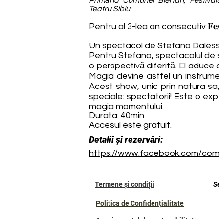
Primăria Comunei Biertan, Festivalu
Teatru Sibiu
Pentru al 3-lea an consecutiv 𝐅𝐞𝐬𝐭𝐢𝐯𝐚𝐥
Un spectacol de Stefano Dales
Pentru Stefano, spectacolul de 
o perspectivă diferită. El aduce
Magia devine astfel un instrumen
Acest show, unic prin natura sa
speciale: spectatorii! Este o exp
magia momentului.
Durata: 40min
Accesul este gratuit.
Detalii și rezervări:
https://www.facebook.com/com
Termene și condiții
S
Politica de Confidențialitate