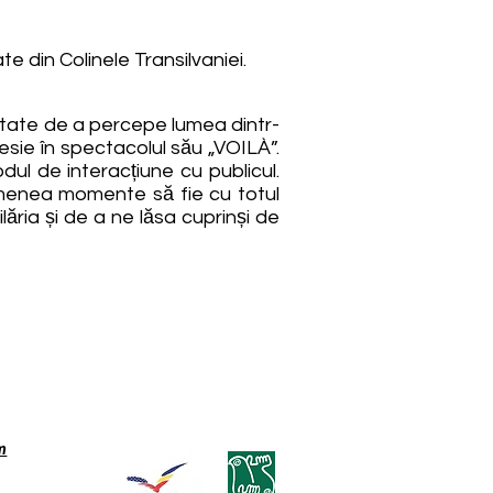
 vine în sate din Colinele Transilvaniei.
itate de a percepe lumea dintr-
esie în spectacolul său „VOILÀ”.
ul de interacțiune cu publicul.
emenea momente să fie cu totul
ăria și de a ne lăsa cuprinși de
m