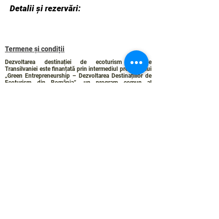
Detalii și rezervări:
Termene și condiții
Dezvoltarea destinației de ecoturism Colinele
Transilvaniei este finanțată prin intermediul programului
„Green Entrepreneurship – Dezvoltarea Destinațiilor de
Ecoturism din România”, un program comun al
Romanian-American Foundation
și
Fundația pentru
Parteneriat
, susținut de
Asociația de Ecoturism din
România
.
Politica de Confidențialitate
Angajamentul de sustenabilitate
© 2024 de WPI și Colinele Transilvaniei.
Creat cu Wix.com
Contact :