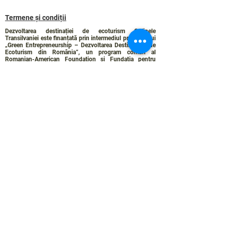
Termene și condiții
Dezvoltarea destinației de ecoturism Colinele
Transilvaniei este finanțată prin intermediul programului
„Green Entrepreneurship – Dezvoltarea Destinațiilor de
Ecoturism din România”, un program comun al
Romanian-American Foundation
și
Fundația pentru
Parteneriat
, susținut de
Asociația de Ecoturism din
România
.
Politica de Confidențialitate
Angajamentul de sustenabilitate
© 2024 de WPI și Colinele Transilvaniei.
Creat cu Wix.com
Contact :
contact@colinele-transilvaniei.ro
transylvanianhighlands@gmail.com