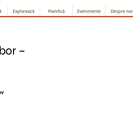
ă
Explorează
Planifică
Evenimente
Despre noi
bor –
ov