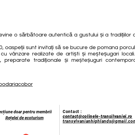
ne o sărbătoare autentică a gustului și a tradițiilor di
 oaspeții sunt invitați să se bucure de pomana porcului,
ii cu vânzare realizate de artiști și meșteșugari loc
, preparate tradiționale și meșteșuguri contempor
podariacobor
Contact :
ecțiune doar pentru membrii
contact@colinele-transilvaniei.ro
Rețelei de ecoturism
transylvanianhighlands@gmail.co