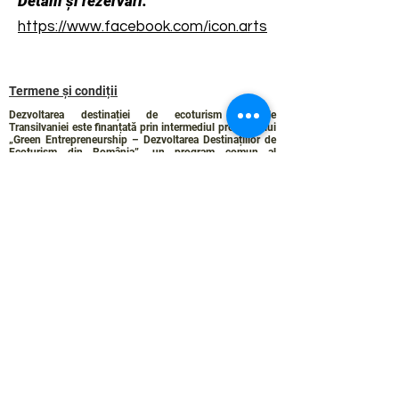
Detalii și rezervări:
https://www.facebook.com/icon.arts
Termene și condiții
Dezvoltarea destinației de ecoturism Colinele
Transilvaniei este finanțată prin intermediul programului
„Green Entrepreneurship – Dezvoltarea Destinațiilor de
Ecoturism din România”, un program comun al
Romanian-American Foundation
și
Fundația pentru
Parteneriat
, susținut de
Asociația de Ecoturism din
România
.
Politica de Confidențialitate
Angajamentul de sustenabilitate
© 2024 de WPI și Colinele Transilvaniei.
Creat cu Wix.com
Contact :