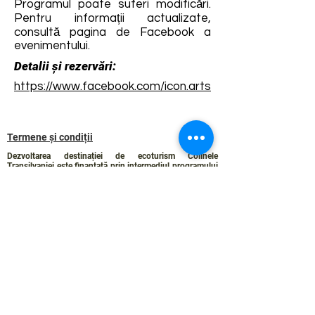
Programul poate suferi modificări.
Pentru informații actualizate,
consultă pagina de Facebook a
evenimentului.
Detalii și rezervări:
https://www.facebook.com/icon.arts
Termene și condiții
Dezvoltarea destinației de ecoturism Colinele
Transilvaniei este finanțată prin intermediul programului
„Green Entrepreneurship – Dezvoltarea Destinațiilor de
Ecoturism din România”, un program comun al
Romanian-American Foundation
și
Fundația pentru
Parteneriat
, susținut de
Asociația de Ecoturism din
România
.
Politica de Confidențialitate