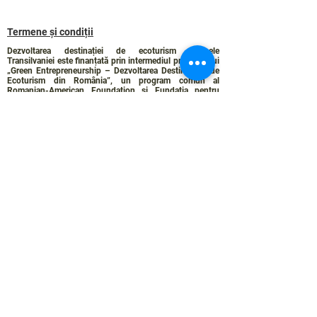
Termene și condiții
Dezvoltarea destinației de ecoturism Colinele
Transilvaniei este finanțată prin intermediul programului
„Green Entrepreneurship – Dezvoltarea Destinațiilor de
Ecoturism din România”, un program comun al
Romanian-American Foundation
și
Fundația pentru
Parteneriat
, susținut de
Asociația de Ecoturism din
România
.
Politica de Confidențialitate
Angajamentul de sustenabilitate
© 2024 de WPI și Colinele Transilvaniei.
Creat cu Wix.com
Contact :
contact@colinele-transilvaniei.ro
transylvanianhighlands@gmail.com