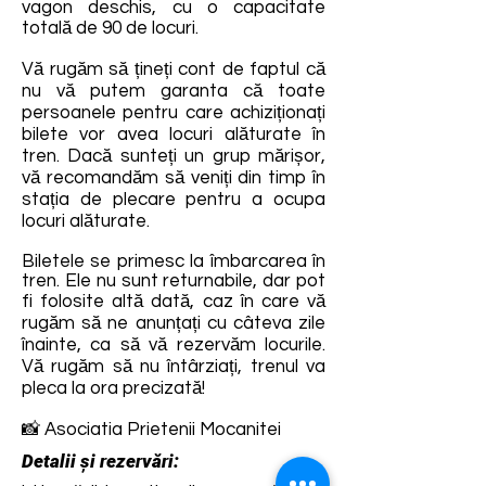
vagon deschis, cu o capacitate
totală de 90 de locuri.
Vă rugăm să țineți cont de faptul că
nu vă putem garanta că toate
persoanele pentru care achiziționați
bilete vor avea locuri alăturate în
tren. Dacă sunteți un grup mărișor,
vă recomandăm să veniți din timp în
stația de plecare pentru a ocupa
locuri alăturate.
Biletele se primesc la îmbarcarea în
tren. Ele nu sunt returnabile, dar pot
fi folosite altă dată, caz în care vă
rugăm să ne anunțați cu câteva zile
înainte, ca să vă rezervăm locurile.
Vă rugăm să nu întârziați, trenul va
pleca la ora precizată!
📸 Asociatia Prietenii Mocanitei
Detalii și rezervări: