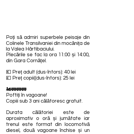
Poți să admiri superbele peisaje din
Colinele Transilvaniei din mocănița de
la Valea Hârtibaciului.
Plecările se fac la ora 11:00 și 14:00,
din Gara Cornățel.
💶 Preț adult (dus-întors): 40 lei
💷 Preț copii((dus-întors): 25 lei
🚂🚃🚃🚃
Poftiți în vagoane!
Copiii sub 3 ani călătoresc gratuit.
Durata călătoriei este de
aproximativ o oră și jumătate iar
trenul este format din locomotivă
diesel, două vagoane închise și un