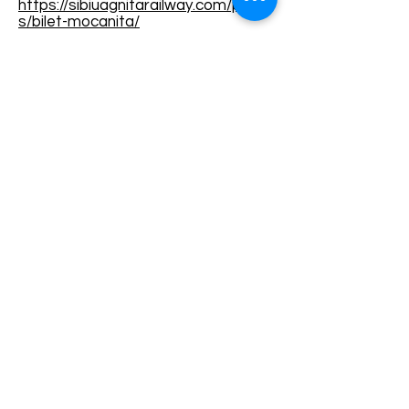
https://sibiuagnitarailway.com/produ
s/bilet-mocanita/
Termene și condiții
Dezvoltarea destinației de ecoturism Colinele
Transilvaniei este finanțată prin intermediul programului
„Green Entrepreneurship – Dezvoltarea Destinațiilor de
Ecoturism din România”, un program comun al
Romanian-American Foundation
și
Fundația pentru
Parteneriat
, susținut de
Asociația de Ecoturism din
România
.
Politica de Confidențialitate
Angajamentul de sustenabilitate
© 2024 de WPI și Colinele Transilvaniei.
Creat cu Wix.com
Contact :