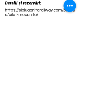
Detalii și rezervări:
https://sibiuagnitarailway.com/produ
s/bilet-mocanita/
Termene și condiții
Dezvoltarea destinației de ecoturism Colinele
Transilvaniei este finanțată prin intermediul programului
„Green Entrepreneurship – Dezvoltarea Destinațiilor de
Ecoturism din România”, un program comun al
Romanian-American Foundation
și
Fundația pentru
Parteneriat
, susținut de
Asociația de Ecoturism din
România
.
Politica de Confidențialitate
Angajamentul de sustenabilitate
© 2024 de WPI și Colinele Transilvaniei.