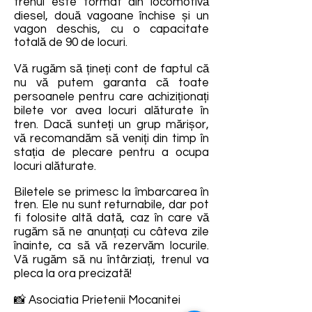
trenul este format din locomotivă
diesel, două vagoane închise și un
vagon deschis, cu o capacitate
totală de 90 de locuri.
Vă rugăm să țineți cont de faptul că
nu vă putem garanta că toate
persoanele pentru care achiziționați
bilete vor avea locuri alăturate în
tren. Dacă sunteți un grup mărișor,
vă recomandăm să veniți din timp în
stația de plecare pentru a ocupa
locuri alăturate.
Biletele se primesc la îmbarcarea în
tren. Ele nu sunt returnabile, dar pot
fi folosite altă dată, caz în care vă
rugăm să ne anunțați cu câteva zile
înainte, ca să vă rezervăm locurile.
Vă rugăm să nu întârziați, trenul va
pleca la ora precizată!
📸 Asociatia Prietenii Mocanitei