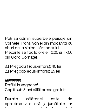
Poți să admiri superbele peisaje din
Colinele Transilvaniei din mocănița cu
aburi de la Valea Hârtibaciului.
Plecările se fac la orele 10:00 și 17:00
din Gara Cornățel.
💶 Preț adult (dus-întors): 40 lei
💷 Preț copii((dus-întors): 25 lei
🚂🚃🚃🚃
Poftiți în vagoane!
Copiii sub 3 ani călătoresc gratuit.
Durata călătoriei este de
aproximativ o oră și jumătate iar