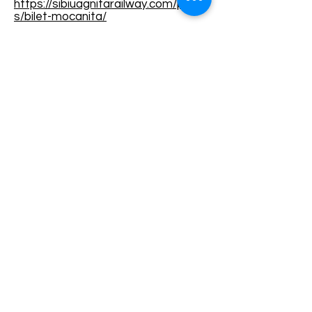
https://sibiuagnitarailway.com/produ
s/bilet-mocanita/
Termene și condiții
Dezvoltarea destinației de ecoturism Colinele
Transilvaniei este finanțată prin intermediul programului
„Green Entrepreneurship – Dezvoltarea Destinațiilor de
Ecoturism din România”, un program comun al
Romanian-American Foundation
și
Fundația pentru
Parteneriat
, susținut de
Asociația de Ecoturism din
România
.
Politica de Confidențialitate
Angajamentul de sustenabilitate
© 2024 de WPI și Colinele Transilvaniei.
Creat cu Wix.com
Contact :