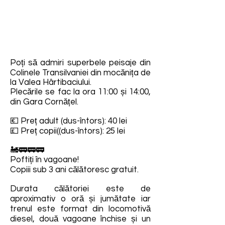
Poți să admiri superbele peisaje din
Colinele Transilvaniei din mocănița de
la Valea Hârtibaciului.
Plecările se fac la ora 11:00 și 14:00,
din Gara Cornățel.
💶 Preț adult (dus-întors): 40 lei
💷 Preț copii((dus-întors): 25 lei
🚂🚃🚃🚃
Poftiți în vagoane!
Copiii sub 3 ani călătoresc gratuit.
Durata călătoriei este de
aproximativ o oră și jumătate iar
trenul este format din locomotivă
diesel, două vagoane închise și un