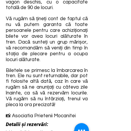
vagon deschis, cu o capacitate
totală de 90 de locuri.
Vă rugăm să țineți cont de faptul că
nu vă putem garanta că toate
persoanele pentru care achiziționați
bilete vor avea locuri alăturate în
tren. Dacă sunteți un grup mărișor,
vă recomandăm să veniți din timp în
stația de plecare pentru a ocupa
locuri alăturate.
Biletele se primesc la îmbarcarea în
tren. Ele nu sunt returnabile, dar pot
fi folosite altă dată, caz în care vă
rugăm să ne anunțați cu câteva zile
înainte, ca să vă rezervăm locurile.
Vă rugăm să nu întârziați, trenul va
pleca la ora precizată!
📸 Asociatia Prietenii Mocanitei
Detalii și rezervări: