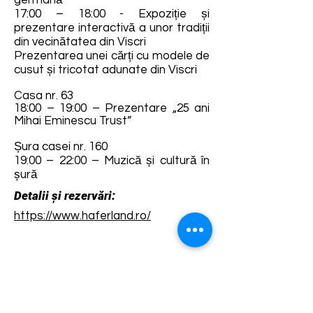
germană
17:00 – 18:00 - Expoziție și
prezentare interactivă a unor tradiții
din vecinătatea din Viscri
Prezentarea unei cărți cu modele de
cusut și tricotat adunate din Viscri
Casa nr. 63
18:00 – 19:00 – Prezentare „25 ani
Mihai Eminescu Trust”
Șura casei nr. 160
19:00 – 22:00 – Muzică și cultură în
șură
Detalii și rezervări:
https://www.haferland.ro/
Termene și condiții
Dezvoltarea destinației de ecoturism Colinele
Transilvaniei este finanțată prin intermediul programului
„Green Entrepreneurship – Dezvoltarea Destinațiilor de