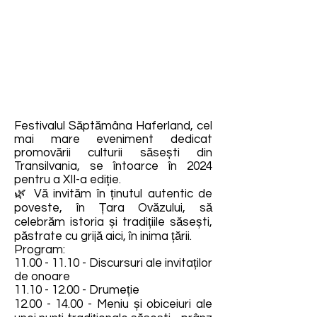
Festivalul Săptămâna Haferland, cel
mai mare eveniment dedicat
promovării culturii săsești din
Transilvania, se întoarce în 2024
pentru a XII-a ediție.
🌿 Vă invităm în ținutul autentic de
poveste, în Țara Ovăzului, să
celebrăm istoria și tradițiile săsești,
păstrate cu grijă aici, în inima țării.
Program:
11.00 - 11.10
- Discursuri ale invitaților
de onoare
11.10 - 12.00
- Drumeție
12.00 - 14.00
- Meniu și obiceiuri ale