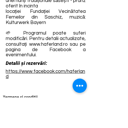
unei nunți tradiționale săsești - prânz
oferit în incinta
locației Fundației Vecinătatea
Femeilor din Saschiz, muzică:
Kulturwerk Bayern
🌱 Programul poate suferi
modificări. Pentru detalii actualizate,
consultați
www.haferland.ro
sau pe
pagina de Facebook a
evenimentului.
Detalii și rezervări:
https://www.facebook.com/haferlan
d
Termene și condiții
Dezvoltarea destinației de ecoturism Colinele
Transilvaniei este finanțată prin intermediul programului
„Green Entrepreneurship – Dezvoltarea Destinațiilor de
Ecoturism din România”, un program comun al
Romanian-American Foundation
și
Fundația pentru
Parteneriat
, susținut de
Asociația de Ecoturism din