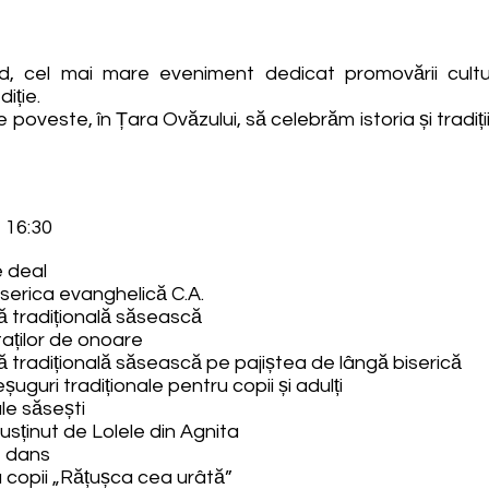
, cel mai mare eveniment dedicat promovării culturi
iție.
e poveste, în Țara Ovăzului, să celebrăm istoria și tradiții
 16:30
e deal
Biserica evanghelică C.A.
ă tradițională săsească
itaților de onoare
ă tradițională săsească pe pajiștea de lângă biserică
uguri tradiționale pentru copii și adulți
le săsești
usținut de Lolele din Agnita
e dans
 copii „Rățușca cea urâtă”