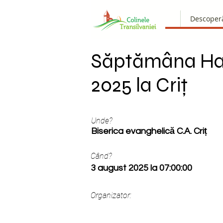
Descoper
Săptămâna Ha
2025 la Criț
Unde?
Biserica evanghelică C.A. Criț
Când?
3 august 2025 la 07:00:00
Organizator: