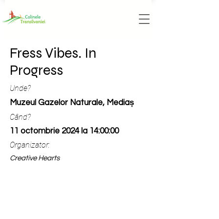
Fress Vibes. In
Progress
Unde?
Muzeul Gazelor Naturale, Mediaș
Când?
11 octombrie 2024 la 14:00:00
Organizator:
Creative Hearts