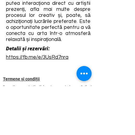
putea interacționa direct cu artiștii
prezenți, afla mai multe despre
procesul lor creativ și, poate, să
achiziționați lucrările preferate. Este
o oportunitate perfectă pentru a vă
conecta cu arta într-o atmosferă
relaxată și inspirațională.
Detalii și rezervări:
https://fb.me/e/3UsRd7nra
Termene și condiții
Dezvoltarea destinației de ecoturism Colinele
Transilvaniei este finanțată prin intermediul programului
„Green Entrepreneurship – Dezvoltarea Destinațiilor de
Ecoturism din România”, un program comun al
Romanian-American Foundation
și
Fundația pentru
Parteneriat
, susținut de
Asociația de Ecoturism din
România
.