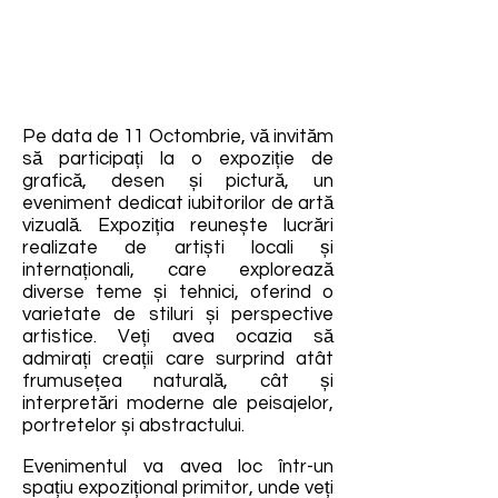
Pe data de 11 Octombrie, vă invităm
să participați la o expoziție de
grafică, desen și pictură, un
eveniment dedicat iubitorilor de artă
vizuală. Expoziția reunește lucrări
realizate de artiști locali și
internaționali, care explorează
diverse teme și tehnici, oferind o
varietate de stiluri și perspective
artistice. Veți avea ocazia să
admirați creații care surprind atât
frumusețea naturală, cât și
interpretări moderne ale peisajelor,
portretelor și abstractului.
Evenimentul va avea loc într-un
spațiu expozițional primitor, unde veți