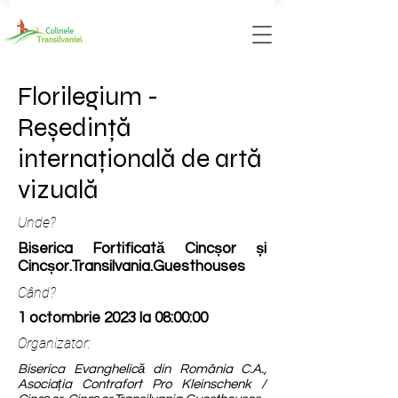
Florilegium -
Reședință
internațională de artă
vizuală
Unde?
Biserica Fortificată Cincșor și
Cincșor.Transilvania.Guesthouses
Când?
1 octombrie 2023 la 08:00:00
Organizator:
Biserica Evanghelică din România C.A.,
Asociația Contrafort Pro Kleinschenk /