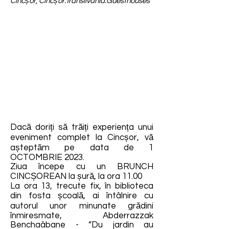
Cincșor, Cincșor.Transilvania.Guesthouses
Dacă doriți să trăiți experiența unui
eveniment complet la Cincșor, vă
așteptăm pe data de 1
OCTOMBRIE 2023.
Ziua începe cu un BRUNCH
CINCȘOREAN la șură, la ora 11.00
La ora 13, trecute fix, în biblioteca
din fosta școală, ai întâlnire cu
autorul unor minunate grădini
înmiresmate, Abderrazzak
Benchaâbane - ”Du jardin au