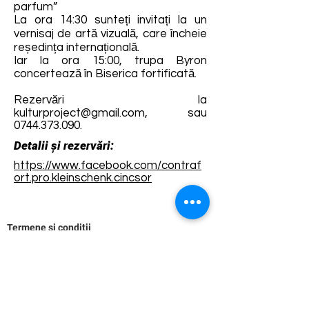
parfum”
La ora 14:30 sunteți invitați la un
vernisaj de artă vizuală, care încheie
reședința internațională.
Iar la ora 15:00, trupa Byron
concertează în Biserica fortificată.
Rezervări la
kulturproject@gmail.com
, sau
0744.373.090
.
Detalii și rezervări:
https://www.facebook.com/contraf
ort.pro.kleinschenk.cincsor
Termene și condiții
Dezvoltarea destinației de ecoturism Colinele
Transilvaniei este finanțată prin intermediul programului
„Green Entrepreneurship – Dezvoltarea Destinațiilor de
Ecoturism din România”, un program comun al
Romanian-American Foundation
și
Fundația pentru
Parteneriat
, susținut de
Asociația de Ecoturism din
România
.