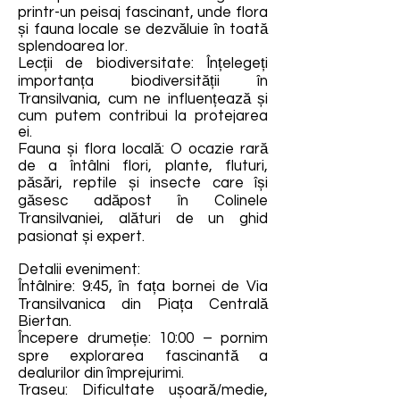
printr-un peisaj fascinant, unde flora
și fauna locale se dezvăluie în toată
splendoarea lor.
Lecții de biodiversitate: Înțelegeți
importanța biodiversității în
Transilvania, cum ne influențează și
cum putem contribui la protejarea
ei.
Fauna și flora locală: O ocazie rară
de a întâlni flori, plante, fluturi,
păsări, reptile și insecte care își
găsesc adăpost în Colinele
Transilvaniei, alături de un ghid
pasionat și expert.
Detalii eveniment:
Întâlnire: 9:45, în fața bornei de Via
Transilvanica din Piața Centrală
Biertan.
Începere drumeție: 10:00 – pornim
spre explorarea fascinantă a
dealurilor din împrejurimi.
Traseu: Dificultate ușoară/medie,