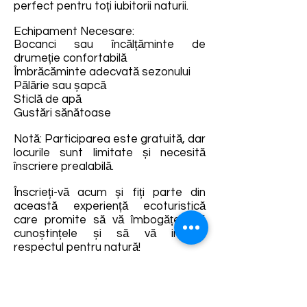
perfect pentru toți iubitorii naturii.
Echipament Necesare:
Bocanci sau încălțăminte de
drumeție confortabilă
Îmbrăcăminte adecvată sezonului
Pălărie sau șapcă
Sticlă de apă
Gustări sănătoase
Notă: Participarea este gratuită, dar
locurile sunt limitate și necesită
înscriere prealabilă.
Înscrieți-vă acum și fiți parte din
această experiență ecoturistică
care promite să vă îmbogățească
cunoștințele și să vă inspire
respectul pentru natură!
Link formular înscriere:
https://forms.gle/wax13xRNJPtir5uo
7