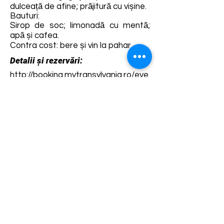
dulceață de afine; prăjitură cu vișine.
Bauturi:
Sirop de soc; limonadă cu mentă;
apă și cafea.
Contra cost: bere și vin la pahar.
Detalii și rezervări:
http://booking.mytransylvania.ro/eve
nt/VoJX7axlnayv4Ek/flavours-and-
sounds-of-transylvania-la-cobor
Termene și condiții
Dezvoltarea destinației de ecoturism Colinele
Transilvaniei este finanțată prin intermediul programului
„Green Entrepreneurship – Dezvoltarea Destinațiilor de
Ecoturism din România”, un program comun al
Romanian-American Foundation
și
Fundația pentru
Parteneriat
, susținut de
Asociația de Ecoturism din
România
.