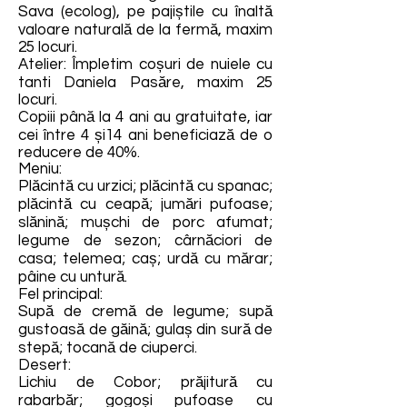
Sava (ecolog), pe pajiștile cu înaltă
valoare naturală de la fermă, maxim
25 locuri.
Atelier: Împletim coșuri de nuiele cu
tanti Daniela Pasăre, maxim 25
locuri.
Copiii până la 4 ani au gratuitate, iar
cei între 4 și14 ani beneficiază de o
reducere de 40%.
Meniu:
Plăcintă cu urzici; plăcintă cu spanac;
plăcintă cu ceapă; jumări pufoase;
slănină; mușchi de porc afumat;
legume de sezon; cârnăciori de
casa; telemea; caș; urdă cu mărar;
pâine cu untură.
Fel principal:
Supă de cremă de legume; supă
gustoasă de găină; gulaș din sură de
stepă; tocană de ciuperci.
Desert:
Lichiu de Cobor; prăjitură cu
rabarbăr; gogoși pufoase cu