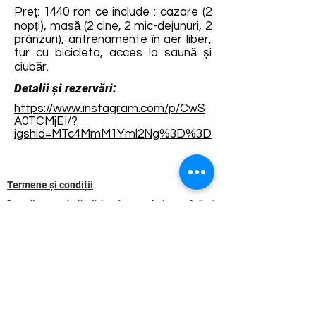
Preț: 1440 ron ce include : cazare (2
nopți), masă (2 cine, 2 mic-dejunuri, 2
prânzuri), antrenamente în aer liber,
tur cu bicicleta, acces la saună și
ciubăr.
Detalii și rezervări:
https://www.instagram.com/p/CwS
A0TCMjEI/?
igshid=MTc4MmM1YmI2Ng%3D%3D
Termene și condiții
Dezvoltarea destinației de ecoturism Colinele
Transilvaniei este finanțată prin intermediul programului
„Green Entrepreneurship – Dezvoltarea Destinațiilor de
Ecoturism din România”, un program comun al
Romanian-American Foundation
și
Fundația pentru
Parteneriat
, susținut de
Asociația de Ecoturism din
România
.